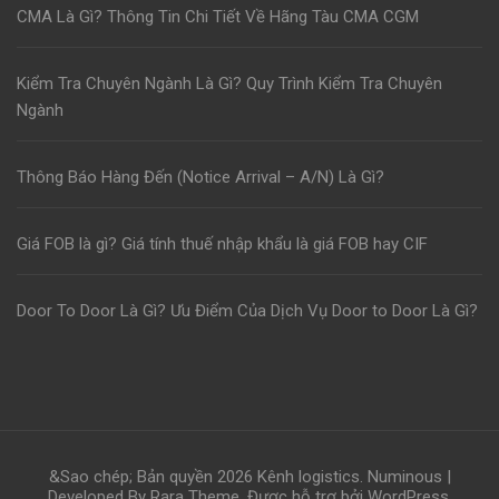
CMA Là Gì? Thông Tin Chi Tiết Về Hãng Tàu CMA CGM
Kiểm Tra Chuyên Ngành Là Gì? Quy Trình Kiểm Tra Chuyên
Ngành
Thông Báo Hàng Đến (Notice Arrival – A/N) Là Gì?
Giá FOB là gì? Giá tính thuế nhập khẩu là giá FOB hay CIF
Door To Door Là Gì? Ưu Điểm Của Dịch Vụ Door to Door Là Gì?
&Sao chép; Bản quyền 2026
Kênh logistics
.
Numinous |
Developed By
Rara Theme
. Được hỗ trợ bởi
WordPress
.