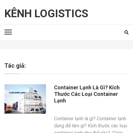
Skip
to
KÊNH LOGISTICS
content
(Press
Enter)
Tác giả:
Container Lạnh Là Gì? Kích
Thước Các Loại Container
Lạnh
Container lạnh là gì? Container lạnh
dùng để làm gì? Kích thước các loại
container lạnh như thế nào?. Cùng …