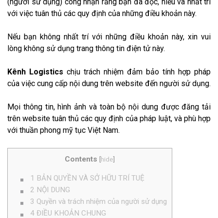
(người sử dụng) công nhận rằng bạn đã đọc, hiểu và nhất trí
với việc tuân thủ các quy định của những điều khoản này.
Nếu bạn không nhất trí với những điều khoản này, xin vui
lòng không sử dụng trang thông tin điện tử này.
Kênh Logistics
chịu trách nhiệm đảm bảo tính hợp pháp
của việc cung cấp nội dung trên website đến người sử dụng.
Mọi thông tin, hình ảnh và toàn bộ nội dung được đăng tải
trên website tuân thủ các quy định của pháp luật, và phù hợp
với thuần phong mỹ tục Việt Nam.
Contents
[
hide
]
1
BẢN QUYỀN VÀ SỞ HỮU TRÍ TUỆ
2
NỘI DUNG
3
Quyền và trách nhiệm của người sử dụng
4
ĐIỀU KHOẢN CHUNG