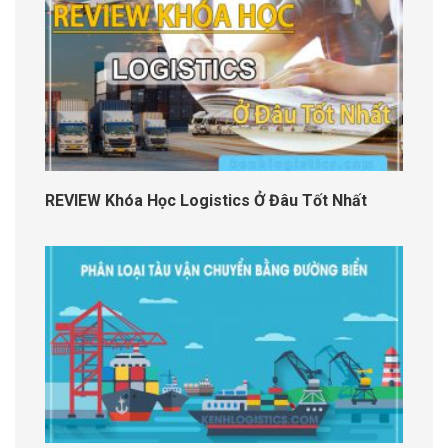
REVIEW Khóa Học Logistics Ở Đâu Tốt Nhất