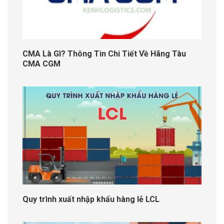
CMA Là Gì? Thông Tin Chi Tiết Về Hãng Tàu
CMA CGM
Quy trình xuất nhập khẩu hàng lẻ LCL