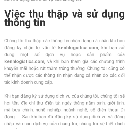
Việc thu thập và sử dụng
thông tin
Chúng tôi thu thập các thông tin nhận dạng cá nhân khi bạn
đăng ký nhận tư vấn từ
kenhlogistics.com
, khi bạn sử
dụng một số dịch vụ hoặc sản phẩm của
kenhlogistics.com
, và khi bạn tham gia các chương trình
khuyến mãi hoặc rút thăm trúng thưởng. Chúng tôi cũng có
thể nhận được các thông tin nhận dạng cá nhân do các đối
tác kinh doanh cung cấp.
Khi bạn đăng ký sử dụng dịch vụ của chúng tôi, chúng tôi sẽ
hỏi tên, địa chỉ thư điện tử, ngày tháng năm sinh, giới tính,
mã bưu chính, nghề nghiệp, ngành nghề, số điện thoại Di
động. . . Sau khi bạn đã đăng ký sử dụng dịch vụ và đăng
nhập vào các dịch vụ của chúng tôi, chúng tôi sẽ biết danh