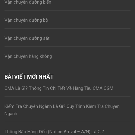
Vận chuyển đường biển
Vận chuyển đường bộ
Vận chuyển đường sắt
Vận chuyển hàng không
BÀI VIẾT MỚI NHẤT
CMA Là Gì? Thông Tin Chi Tiết Về Hãng Tàu CMA CGM
Kiểm Tra Chuyên Ngành Là Gì? Quy Trình Kiểm Tra Chuyên
Ngành
Thông Báo Hàng Đến (Notice Arrival – A/N) Là Gì?