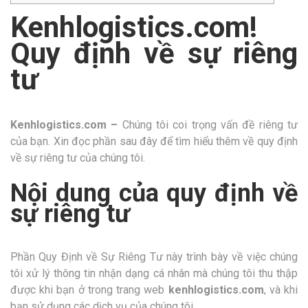
Kenhlogistics.com!
Quy định về sự riêng
tư
Kenhlogistics.com –
Chúng tôi coi trọng vấn đề riêng tư
của bạn. Xin đọc phần sau đây để tìm hiểu thêm về quy định
về sự riêng tư của chúng tôi.
Nội dung của quy định về
sự riêng tư
Phần Quy Định về Sự Riêng Tư này trình bày về việc chúng
tôi xử lý thông tin nhận dạng cá nhân mà chúng tôi thu thập
được khi bạn ở trong trang web
kenhlogistics.com
, và khi
bạn sử dụng các dịch vụ của chúng tôi.