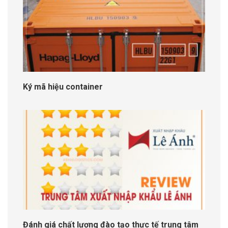
Ký mã hiệu container
Đánh giá chất lượng đào tạo thực tế trung tâm