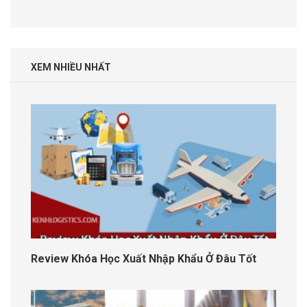
XEM NHIỀU NHẤT
Review Khóa Học Xuất Nhập Khẩu Ở Đâu Tốt