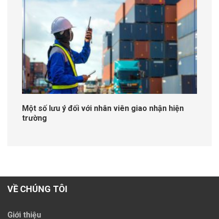
Một số lưu ý đối với nhân viên giao nhận hiện
trường
VỀ CHÚNG TÔI
Giới thiệu