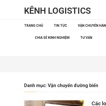
Skip
to
KÊNH LOGISTICS
content
(Press
Enter)
TRANG CHỦ
TIN TỨC
VẬN CHUYỂN HÀ
CHIA SẺ KINH NGHIỆM
TƯ VẤN
Danh mục:
Vận chuyển đường biển
Các l